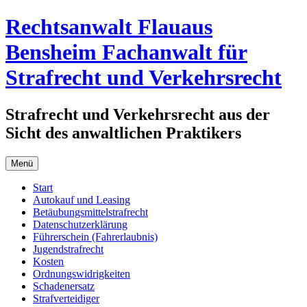
Zum
Rechtsanwalt Flauaus
Inhalt
springen
Bensheim Fachanwalt für
Strafrecht und Verkehrsrecht
Strafrecht und Verkehrsrecht aus der
Sicht des anwaltlichen Praktikers
Menü
Start
Autokauf und Leasing
Betäubungsmittelstrafrecht
Datenschutzerklärung
Führerschein (Fahrerlaubnis)
Jugendstrafrecht
Kosten
Ordnungswidrigkeiten
Schadenersatz
Strafverteidiger