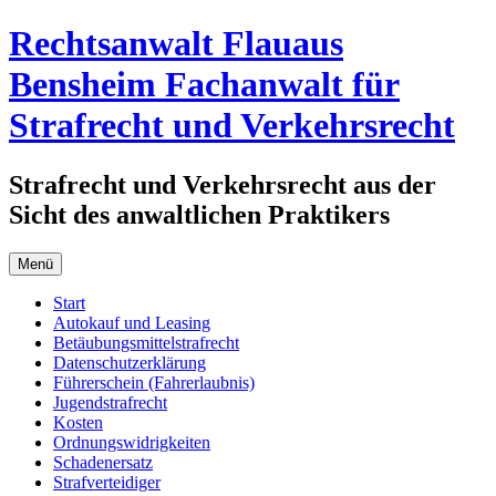
Zum
Rechtsanwalt Flauaus
Inhalt
springen
Bensheim Fachanwalt für
Strafrecht und Verkehrsrecht
Strafrecht und Verkehrsrecht aus der
Sicht des anwaltlichen Praktikers
Menü
Start
Autokauf und Leasing
Betäubungsmittelstrafrecht
Datenschutzerklärung
Führerschein (Fahrerlaubnis)
Jugendstrafrecht
Kosten
Ordnungswidrigkeiten
Schadenersatz
Strafverteidiger