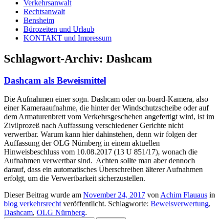
Verkehrsanwalt
Rechtsanwalt
Bensheim
Bürozeiten und Urlaub
KONTAKT und Impressum
Schlagwort-Archiv:
Dashcam
Dashcam als Beweismittel
Die Aufnahmen einer sogn. Dashcam oder on-board-Kamera, also
einer Kameraaufnahme, die hinter der Windschutzscheibe oder auf
dem Armaturenbrett vom Verkehrsgeschehen angefertigt wird, ist im
Zivilprozeß nach Auffassung verschiedener Gerichte nicht
verwertbar. Warum kann hier dahinstehen, denn wir folgen der
Auffassung der OLG Nürnberg in einem aktuellen
Hinweisbeschluss vom 10.08.2017 (13 U 851/17), wonach die
Aufnahmen verwertbar sind. Achten sollte man aber dennoch
darauf, dass ein automatisches Überschreiben älterer Aufnahmen
erfolgt, um die Verwertbarkeit sicherzustellen.
Dieser Beitrag wurde am
November 24, 2017
von
Achim Flauaus
in
blog verkehrsrecht
veröffentlicht. Schlagworte:
Beweisverwertung
,
Dashcam
,
OLG Nürnberg
.